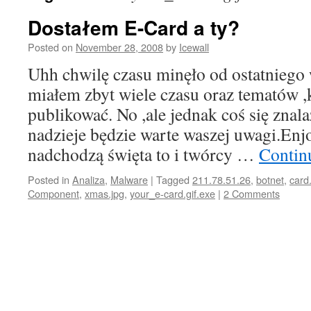
Dostałem E-Card a ty?
Posted on
November 28, 2008
by
Icewall
Uhh chwilę czasu minęło od ostatniego w
miałem zbyt wiele czasu oraz tematów 
publikować. No ,ale jednak coś się znal
nadzieje będzie warte waszej uwagi.Enjo
nadchodzą święta to i twórcy …
Contin
Posted in
Analiza
,
Malware
|
Tagged
211.78.51.26
,
botnet
,
card
Component
,
xmas.jpg
,
your_e-card.gif.exe
|
2 Comments