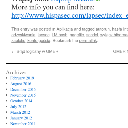
More info you can find here:
http://www.hispasec.com/lapsec/index_
This entry was posted in
Aplikacja
and tagged
autorun
,
hasła In
odzyskiwania
,
lapsec
,
LM hash
,
pagefile
,
secdel
,
wyłącz hiberna
zablokuj konto gościa
. Bookmark the
permalink
.
←
Błąd logiczny w GMER
GMER 1.
Archives
February 2019
August 2016
December 2015
November 2015
October 2014
July 2012
March 2012
January 2012
November 2011