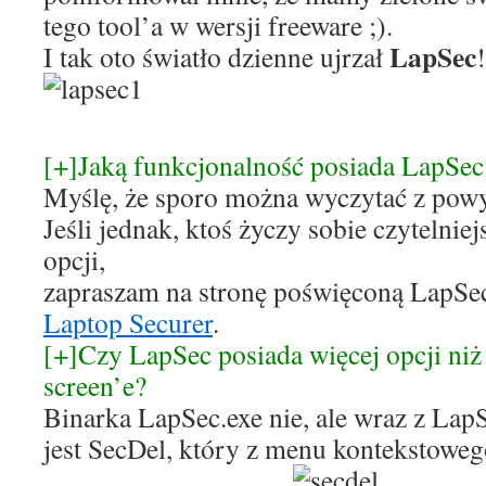
tego tool’a w wersji freeware ;).
LapSec
I tak oto światło dzienne ujrzał
!
[+]Jaką funkcjonalność posiada LapSec
Myślę, że sporo można wyczytać z powyż
Jeśli jednak, ktoś życzy sobie czytelniej
opcji,
zapraszam na stronę poświęconą LapSe
Laptop Securer
.
[+]Czy LapSec posiada więcej opcji niż
screen’e?
Binarka LapSec.exe nie, ale wraz z Lap
jest SecDel, który z menu kontekstowe