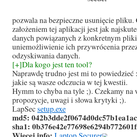
pozwala na bezpieczne usunięcie pliku. 
założeniem tej aplikacji jest jak najskut
danych powiązanych z konkretnym pliki
uniemożliwienie ich przywrócenia przez
odzyskiwania danych.
[+]Dla kogo jest ten tool?
Naprawdę trudno jest mi to powiedzieć :
jakie są wasze odczucia w tej kwestii.
Hymm to chyba na tyle ;). Czekamy na 
propozycje, uwagi i słowa krytyki ;).
LapSec
setup.exe
md5: 042b3dde2f0674d0dc57b1ea1ac
sha1: 0b376e42e77698e6294b772601f
Więcej info:
Laptop Securer