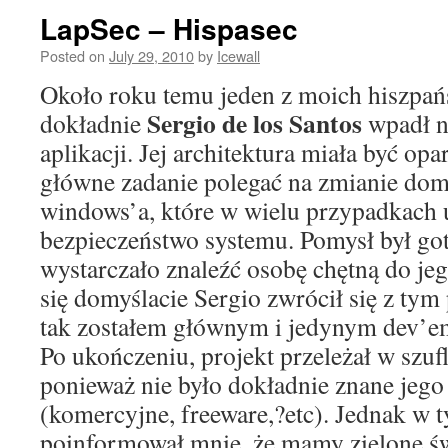
LapSec – Hispasec
Posted on
July 29, 2010
by
Icewall
Około roku temu jeden z moich hiszpań
Sergio de los Santos
dokładnie
wpadł n
aplikacji. Jej architektura miała być opa
główne zadanie polegać na zmianie dom
windows’a, które w wielu przypadkach
bezpieczeństwo systemu. Pomysł był got
wystarczało znaleźć osobę chętną do je
się domyślacie Sergio zwrócił się z ty
tak zostałem głównym i jedynym dev’em 
Po ukończeniu, projekt przeleżał w szuf
ponieważ nie było dokładnie znane jego
(komercyjne, freeware,?etc). Jednak w 
poinformował mnie, że mamy zielone św